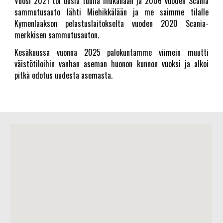
Vuosi 2021 toi uusia tuulia mukanaan ja 2006 vuoden Scania
sammutusauto lähti Miehikkälään ja me saimme tilalle
Kymenlaakson pelastuslaitokselta vuoden 2020 Scania-
merkkisen sammutusauton.
Kesäkuussa vuonna 2025 palokuntamme viimein muutti
väistötiloihin vanhan aseman huonon kunnon vuoksi ja alkoi
pitkä odotus uudesta asemasta.