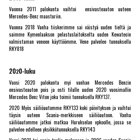
Vuonna 2011 palokunta vaihtoi ensivasteauton uuteen
Mercedes-Benz maasturiin.
Vuonna 2018 Vanha tiiskerimme sai väistyä uuden tieltä ja
saimme Kymenlaakson pelastuslaitokselta uuden Kewatecin
valmistaman veneen käyttöömme. Vene palvelee tunnuksella
RKY818
20
0-luku
2
Vuosi 2020 palokunta myi vanhan Mercedes Benzin
ensivasteauton pois ja osti tilalle uuden 2020 vuosimallin
Mercedes Benz Viton joka toimii tunnuksella RKY137.
2020 Myös säiliöautomme RKY133 koki päivityksen ja vaihtui
täysin uuteen Scania-merkkiseen säiliöautoon. Vanha
säiliöautomme jatkoi matkaa Hurukselan vpkoolle, jossa se
palvelee edelleen yksikkötunnuksella RKY143