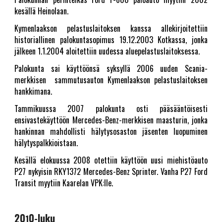
kesällä Heinolaan.
Kymenlaakson pelastuslaitoksen kanssa allekirjoitettiin
historiallinen palokuntasopimus 19.12.2003 Kotkassa, jonka
jälkeen 1.1.2004 aloitettiin uudessa aluepelastuslaitoksessa.
Palokunta sai käyttöönsä syksyllä 2006 uuden Scania-
merkkisen sammutusauton Kymenlaakson pelastuslaitoksen
hankkimana.
Tammikuussa 2007 palokunta osti pääsääntöisesti
ensivastekäyttöön Mercedes-Benz-merkkisen maasturin, jonka
hankinnan mahdollisti hälytysosaston jäsenten luopuminen
hälytyspalkkioistaan.
Kesällä elokuussa 2008 otettiin käyttöön uusi miehistöauto
P27 nykyisin RKY1372 Mercedes-Benz Sprinter. Vanha P27 Ford
Transit myytiin Kaarelan VPK:lle.
20
0-luku
1