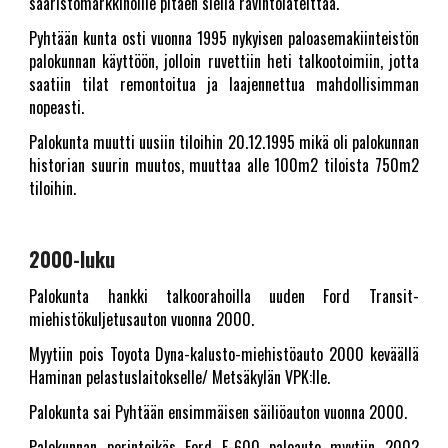
saaristomarkkinoille pitäen siellä ravintolatelttaa.
Pyhtään kunta osti vuonna 1995 nykyisen paloasemakiinteistön
palokunnan käyttöön, jolloin ruvettiin heti talkootoimiin, jotta
saatiin tilat remontoitua ja laajennettua mahdollisimman
nopeasti.
Palokunta muutti uusiin tiloihin 20.12.1995 mikä oli palokunnan
historian suurin muutos, muuttaa alle 100m2 tiloista 750m2
tiloihin.
2000-luku
Palokunta hankki talkoorahoilla uuden Ford Transit-
miehistökuljetusauton vuonna 2000.
Myytiin pois Toyota Dyna-kalusto-miehistöauto 2000 keväällä
Haminan pelastuslaitokselle/ Metsäkylän VPK:lle.
Palokunta sai Pyhtään ensimmäisen säiliöauton vuonna 2000.
Palokunnan perinteikäs Ford F-600 paloauto myytiin 2002