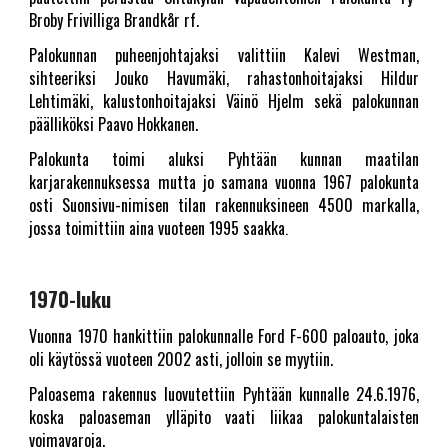
Broby Frivilliga Brandkår rf.
Palokunnan puheenjohtajaksi valittiin Kalevi Westman,
sihteeriksi Jouko Havumäki, rahastonhoitajaksi Hildur
Lehtimäki, kalustonhoitajaksi Väinö Hjelm sekä palokunnan
päälliköksi Paavo Hokkanen.
Palokunta toimi aluksi Pyhtään kunnan maatilan
karjarakennuksessa mutta jo samana vuonna 1967 palokunta
osti Suonsivu-nimisen tilan rakennuksineen 4500 markalla,
jossa toimittiin aina vuoteen 1995 saakka
.
1970-luku
Vuonna 1970 hankittiin palokunnalle Ford F-600 paloauto, joka
oli käytössä vuoteen 2002 asti, jolloin se myytiin.
Paloasema rakennus luovutettiin Pyhtään kunnalle 24.6.1976,
koska paloaseman ylläpito vaati liikaa palokuntalaisten
voimavaroja.